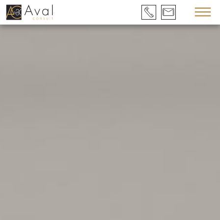
+48
BIURO@AVALCO
58
301
43
49