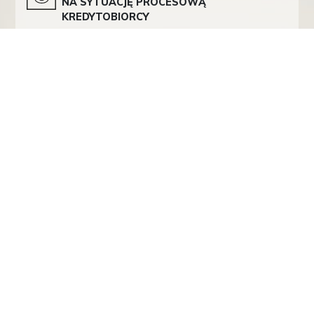
NA SYTUACJĘ PROCESOWĄ
KREDYTOBIORCY
Zgodnie z art. 236 ust. 1 i nast. p.u. wierzyciel...
Kategoria:
Prawo finansowe i bankowe
M. DONARSKA: DOFINANSOWANIE Z
POLSKIEGO FUNDUSZU ROZWOJU
Obecna sytuacja epidemiologiczna odcisnęła swoje piętno
na wszystkich uczestnikach obrotu...
Kategorie:
Prawo cywilne
,
Prawo finansowe i bankowe
TSUE ORZEKŁ NA KORZYŚĆ
FRANKOWICZÓW – CO DALEJ?
W dniu 3 października 2019 r. zapadł długo oczekiwany
wyrok...
Kategoria:
Prawo finansowe i bankowe